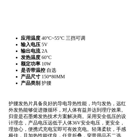
应用温度
40°C~55°C 三挡可调
输入电压
5V
输出电流
2A
发热温度
60°C
额定功率
10W
是否带温控
自选
产品尺寸
150*80MM
产品类别
护腰
护腰发热片具备良好的导电导热性能，均匀发热，远红
外发热能够促进微循环，对人体有益并达到理疗效果。
归壹是石墨烯发热技术方案解决商。采用安全低压的设
计理念，产品电压远低于人体36V安全电压，更安全，
理放心，便携式充电宝即可有效充电。轻薄柔软，手感
极佳，且加热性能优良，任意折叠，穿带用品不二选