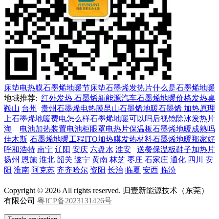
床垫电热膜
石墨烯地暖节
床垫石墨烯发热片
什么是石墨烯地暖
地域推荐:
红外发热 石墨烯
新能源汽车
石墨烯地暖价格
发热桌
鞍山
台州
贵州石墨烯电热膜
昆山石墨烯地暖
石墨烯 加热原理
上
石墨烯地暖费电怎么样
石墨烯地暖可以吗
后视镜除冰发热片
海
电池加热装置
电池柜
眼罩电热片
保温板
石墨烯地暖成熟吗
佳木斯
石墨烯地暖工程
ITO加热膜
发热材料
石墨烯地暖那家好
呼和浩特
南宁
辽阳
安庆
六盘水
淮安
送餐保温板
鞋子加热片
扬州
恩施
淮北
韶关
遂宁
黄南
林芝
枣庄
石家庄
通化
四川
安
阳
淮南
阿克苏
齐齐哈尔
资阳
长治
临夏
安西
临汾
Copyright © 2026 All rights reserved. 归壹新能源技术（东莞）
有限公司
粤ICP备2023131426号