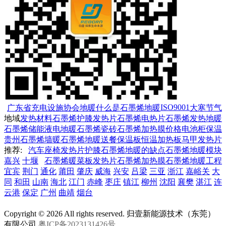
ISO9001
广东省充电设施协会
地暖
什么是石墨烯地暖
大寒节气
地域
发热材料石墨烯
护膝发热片
石墨烯电热片
石墨烯发热地暖
石墨烯储能液电地暖
石墨烯
瓷砖石墨烯加热膜价格
电池柜保温
贵州石墨烯墙暖
石墨烯地暖
送餐保温板
恒温加热板
马甲发热片
推荐:
汽车座椅发热片
护膝
石墨烯地暖的缺点
石墨烯地暖模块
嘉兴
十堰
石墨烯暖菜板发热片
石墨烯加热膜
石墨烯地暖工程
宜宾
荆门
通化
莆田
肇庆
威海
兴安
吕梁
三亚
浙江
嘉峪关
大
同
和田
山南
海北
江门
赤峰
枣庄
镇江
柳州
沈阳
襄樊
湛江
连
云港
保定
广州
曲靖
烟台
Copyright © 2026 All rights reserved. 归壹新能源技术（东莞）
有限公司
粤ICP备2023131426号