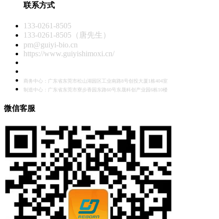
联系方式
133-0261-8505
133-0261-8505（唐先生）
pm@guiyi-bio.cn
https://www.guiyishimoxi.cn/
商务中心：广东省东莞市松山湖园区工业南路8号创投大厦1栋404室
制造中心：广东省东莞市寮步香园东路60号东晟科创产业园6栋10楼
微信客服