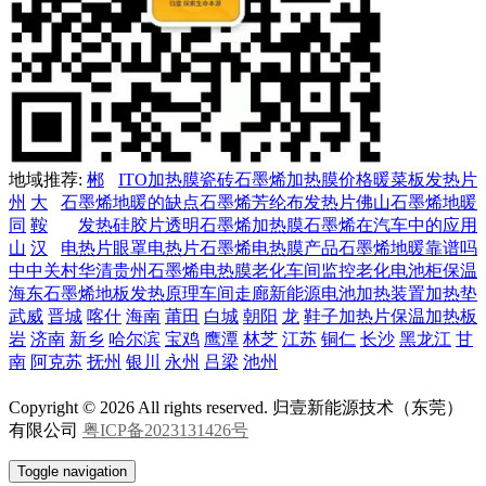
地域推荐:
郴
ITO加热膜
瓷砖石墨烯加热膜价格
暖菜板发热片
州
大
石墨烯地暖的缺点
石墨烯芳纶布发热片
佛山石墨烯地暖
同
鞍
发热硅胶片
透明石墨烯加热膜
石墨烯在汽车中的应用
山
汉
电热片
眼罩电热片
石墨烯电热膜产品
石墨烯地暖靠谱吗
中
中关村华清
贵州石墨烯电热膜
老化车间
监控
老化
电池柜保温
海东
石墨烯地板发热原理
车间走廊
新能源电池加热装置
加热垫
武威
晋城
喀什
海南
莆田
白城
朝阳
龙
鞋子加热片
保温加热板
岩
济南
新乡
哈尔滨
宝鸡
鹰潭
林芝
江苏
铜仁
长沙
黑龙江
甘
南
阿克苏
抚州
银川
永州
吕梁
池州
Copyright © 2026 All rights reserved. 归壹新能源技术（东莞）
有限公司
粤ICP备2023131426号
Toggle navigation