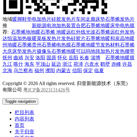
地域
暖脚鞋垫电加热片
硅胶发热片
车间走廊
床垫石墨烯发热片
推
新能源电池加热装置
合肥石墨烯地暖
床垫电热膜
荐:
石墨烯地地暖
石墨烯 地暖
远红外线光波
石墨烯远红外发热
达
恒温加热板
暖菜板发热片
发热硅胶片
石墨烯地暖和炭晶地暖
州
地暖石墨烯
贵州石墨烯电热膜
石墨烯地暖节
发热材料石墨烯
大庆
床垫发热片
摄像头
石墨烯地暖可以吗
地毯加热片
发热腰带
抚州
曲靖
兴安
洛阳
固原
怀化
岳阳
长春
淄博
石墨烯地暖膜
九江
喀什
海东
平顶山
延边
浙江
荷泽
六盘水
鹤壁
赤峰
许昌
北海
乌兰察布
福州
濮阳
内蒙古
信阳
保定
临夏
Copyright © 2026 All rights reserved. 归壹新能源技术（东莞）
有限公司
粤ICP备2023131426号
Toggle navigation
栏目列表
内容列表
首页
关于归壹