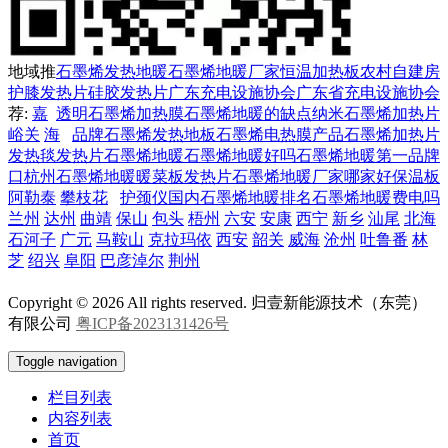
地域推
石墨烯发热地暖
石墨烯地暖厂家
恒温加热板
农村自建房
护膝发热片
硅胶发热片
广东充电设施协会
广东省充电设施协会
荐:
嘉
透明石墨烯加热膜
石墨烯地暖的缺点
纳米石墨烯加热片
峪关
海
品牌石墨烯发热地板
石墨烯电热膜产品
石墨烯加热片
发热毯发热片
石墨烯地暖
石墨烯地暖好吗
石墨烯地暖第一品牌
口
杭州石墨烯地暖
暖菜板发热片
石墨烯地暖厂家哪家好
保温板
阿勒泰
攀枝花
护颈仪
国内石墨烯地暖排名
石墨烯地暖费电吗
兰州
达州
曲靖
保山
包头
梧州
六安
安康
西宁
新乡
汕尾
北海
石河子
广元
马鞍山
克拉玛依
西安
韶关
威海
沧州
吐鲁番
林
芝
绍兴
阜阳
巴彦淖尔
荆州
Copyright © 2026 All rights reserved. 归壹新能源技术（东莞）
有限公司
粤ICP备2023131426号
Toggle navigation
栏目列表
内容列表
首页