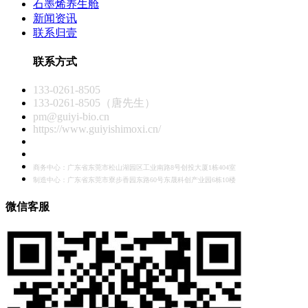
石墨烯养生舱
新闻资讯
联系归壹
联系方式
133-0261-8505
133-0261-8505（唐先生）
pm@guiyi-bio.cn
https://www.guiyishimoxi.cn/
商务中心：广东省东莞市松山湖园区工业南路8号创投大厦1栋404室
制造中心：广东省东莞市寮步香园东路60号东晟科创产业园6栋10楼
微信客服