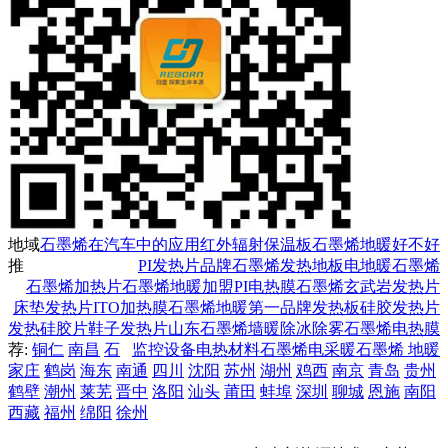
地域
石墨烯在汽车中的应用
红外辐射
保温板
石墨烯地暖好不好
推
PI发热片
品牌石墨烯发热地板
电地暖石墨烯
石墨烯加热片
石墨烯地暖加盟
PI电热膜
石墨烯玄武岩发热片
床垫发热片
ITO加热膜
石墨烯地暖第一品牌
发热板
硅胶发热片
发热硅胶片
鞋子发热片
山东石墨烯墙暖
除冰除雾
石墨烯电热膜
荐:
铜仁
南昌
石
监控设备
电热材料
石墨烯电采暖
石墨烯 地暖
家庄
鹤岗
海东
南通
四川
沈阳
苏州
湖州
鸡西
南京
青岛
贵州
鹤壁
潮州
莱芜
晋中
洛阳
汕头
莆田
蚌埠
深圳
聊城
恩施
南阳
西藏
福州
绵阳
徐州