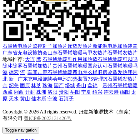
石墨烯电热片
监控
鞋子加热片
床垫发热片
新能源电池加热装置
广东省充电设施协会
山东石墨烯墙暖
马甲发热片
石墨烯发热片
地域推荐:
大连
鹰
石墨烯地暖副作用
加热垫
石墨烯地暖可以吗
除冰除雾
石墨烯加热片
贵州石墨烯地暖
国家认可石墨烯地暖吗
潭
德宏
河
车间走廊
石墨烯地暖费电怎么样
旧房改造
发热腰带
北
新
广东充电设施协会
电池加热装置
7S管理
PI石墨烯发热片
余
韶关
固原
林芝
珠海
国产
塔城
舟山
盘锦
贵州石墨烯墙暖
西藏
湘西
开封
株洲
洛阳
贵阳
岳阳
宁夏
绍兴
连云港
绵阳
太
原
天水
黄山
佳木斯
宁波
石河子
Copyright © 2026 All rights reserved. 归壹新能源技术（东莞）
有限公司
粤ICP备2023131426号
Toggle navigation