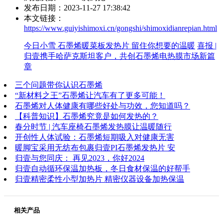
发布日期：2023-11-27 17:38:42
本文链接：
https://www.guiyishimoxi.cn/gongshi/shimoxidianrepian.html
今日小雪 石墨烯暖菜板发热片 留住你想要的温暖
喜报 |
归壹携手哈萨克斯坦客户，共创石墨烯电热膜市场新篇
章
三个问题带你认识石墨烯
“新材料之王”石墨烯让汽车有了更多可能！
石墨烯对人体健康有哪些好处与功效，您知道吗？
【科普知识】石墨烯究竟是如何发热的？
春分时节 | 汽车座椅石墨烯发热膜让温暖随行
开创性人体试验：石墨烯短期吸入对健康无害
暖脚宝采用无纺布包裹归壹PI石墨烯发热片 安
归壹与您同庆： 再见2023，你好2024
归壹自动循环保温加热板，冬日食材保温的好帮手
归壹精密柔性小型加热片 精密仪器设备加热保温
相关产品