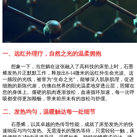
一、远红外理疗，自然之光的温柔拥抱
想象一下，当您躺在这张融入了高科技的床垫上时，石墨
烯发热片正默默工作，释放出8-14微米的远红外生命光波。这
一频段的光线，被誉为“生命之光”，能够深入肌肤肌理，促进
细胞的新陈代谢，仿佛自然界的阳光温柔地穿透云层，照耀在
您的身体上。僵硬的肌肉逐渐放松，血液循环加速，每一次呼
吸都变得更加顺畅，带来前所未有的放松与舒缓。
二、发热均匀，温暖触达每一处细节
石墨烯，以其卓越的热传导性能，成就了床垫发热片的快
速响应与均匀发热。无需漫长的预热等待，只需轻轻一触，床