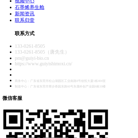
视频中心
石墨烯养生舱
新闻资讯
联系归壹
联系方式
133-0261-8505
133-0261-8505（唐先生）
pm@guiyi-bio.cn
https://www.guiyishimoxi.cn/
商务中心：广东省东莞市松山湖园区工业南路8号创投大厦1栋404室
制造中心：广东省东莞市寮步香园东路60号东晟科创产业园6栋10楼
微信客服