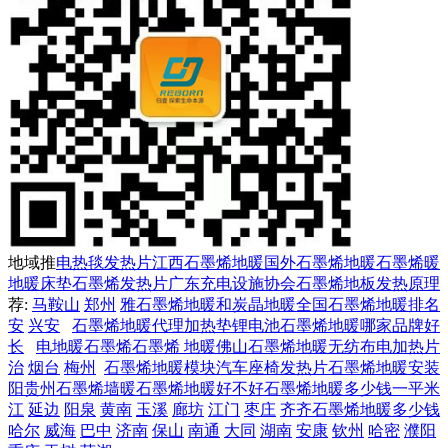
地域推
电热毯发热片
江西石墨烯地暖
国外石墨烯地暖
石墨烯暖
地暖
床垫石墨烯发热片
广东充电设施协会
石墨烯地板发热原理
荐:
马鞍山
郑州
雅
石墨烯地暖和炭晶地暖
全国石墨烯地暖排名
安
兴安
石墨烯地暖代理
加热垫
锂电池
石墨烯地暖哪家品牌好
长
电地暖石墨烯
石墨烯 地暖
佛山石墨烯地暖
无纺布电加热片
治
烟台
梅州
石墨烯地暖模块
汽车座椅发热片
石墨烯地暖安装
阳
贵州石墨烯墙暖
石墨烯地暖好不好
石墨烯地暖多少钱一平米
江
延边
阳泉
黄南
玉溪
廊坊
江门
枣庄
齐齐
石墨烯地暖多少钱
哈尔
威海
巴中
济南
保山
南通
大同
湖南
安康
钦州
哈密
濮阳