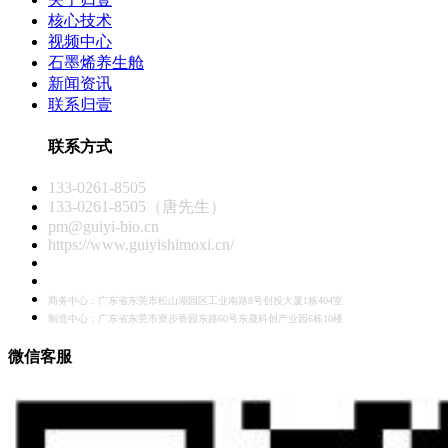
核心技术
视频中心
石墨烯养生舱
新闻资讯
联系归壹
联系方式
133-0261-8505
133-0261-8505（唐先生）
pm@guiyi-bio.cn
https://www.guiyishimoxi.cn/
商务中心：广东省东莞市松山湖园区工业南路8号创投大厦1栋404室
制造中心：广东省东莞市寮步香园东路60号东晟科创产业园6栋10楼
微信客服