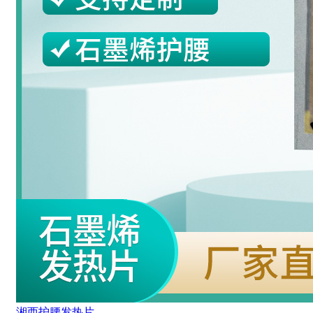
湘西护腰发热片