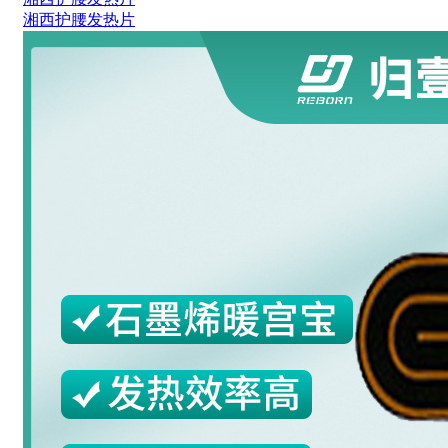
湘西护腰发热片