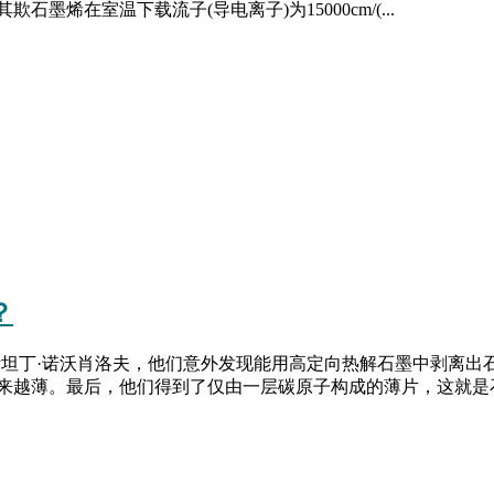
烯在室温下载流子(导电离子)为15000cm/(...
？
康斯坦丁·诺沃肖洛夫，他们意外发现能用高定向热解石墨中剥离
越薄。最后，他们得到了仅由一层碳原子构成的薄片，这就是石墨