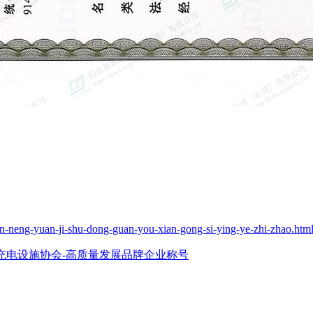
in-neng-yuan-ji-shu-dong-guan-you-xian-gong-si-ying-ye-zhi-zhao.htm
充电设施协会-高质量发展品牌企业称号