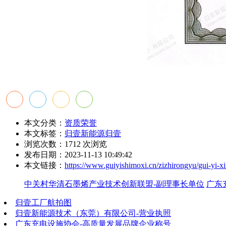
本文分类：
资质荣誉
本文标签：
归壹新能源
归壹
浏览次数：
1712
次浏览
发布日期：2023-11-13 10:49:42
本文链接：
https://www.guiyishimoxi.cn/zizhirongyu/gui-yi-x
中关村华清石墨烯产业技术创新联盟-副理事长单位
广东
归壹工厂航拍图
归壹新能源技术（东莞）有限公司-营业执照
广东充电设施协会-高质量发展品牌企业称号