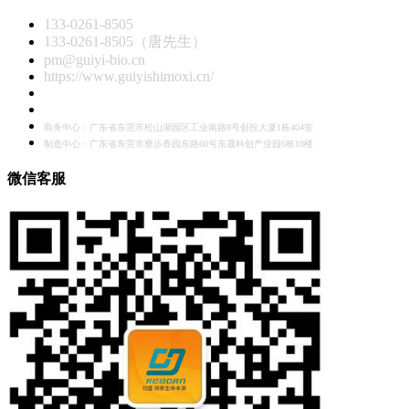
133-0261-8505
133-0261-8505（唐先生）
pm@guiyi-bio.cn
https://www.guiyishimoxi.cn/
商务中心：广东省东莞市松山湖园区工业南路8号创投大厦1栋404室
制造中心：广东省东莞市寮步香园东路60号东晟科创产业园6栋10楼
微信客服