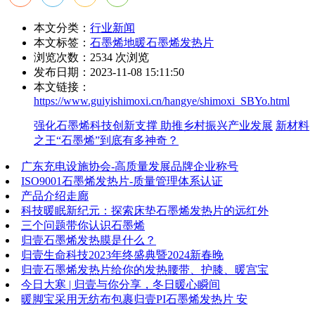
本文分类：
行业新闻
本文标签：
石墨烯地暖
石墨烯发热片
浏览次数：
2534
次浏览
发布日期：2023-11-08 15:11:50
本文链接：
https://www.guiyishimoxi.cn/hangye/shimoxi_SBYo.html
强化石墨烯科技创新支撑 助推乡村振兴产业发展
新材料
之王“石墨烯”到底有多神奇？
广东充电设施协会-高质量发展品牌企业称号
ISO9001石墨烯发热片-质量管理体系认证
产品介绍走廊
科技暖眠新纪元：探索床垫石墨烯发热片的远红外
三个问题带你认识石墨烯
归壹石墨烯发热膜是什么？
归壹生命科技2023年终盛典暨2024新春晚
归壹石墨烯发热片给你的发热腰带、护膝、暖宫宝
今日大寒 | 归壹与你分享，冬日暖心瞬间
暖脚宝采用无纺布包裹归壹PI石墨烯发热片 安