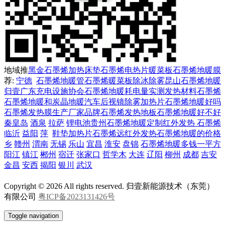
地域推
黑金石墨烯加热
床垫石墨烯电热片
暖菜板
石墨烯地暖膜
荐:
宁德
石墨烯地暖管
石墨烯暖菜板
除冰除雾
昆山石墨烯地暖
归壹
广东充电设施协会
石墨烯地暖耗电量实测
发热材料石墨烯
石墨烯地暖和炭晶地暖
汽车后视镜除雾加热片
石墨烯地暖好吗
石墨烯发热膜生产厂家
品牌石墨烯发热地板
石墨烯地暖好不好
秦皇岛
酒泉
拉萨
锂电池
贵州石墨烯地暖定制
红外发热 石墨烯
临沂
益阳
萍
鞋垫加热片
石墨烯远红外发热
石墨烯地暖的价格
乡
赣州
渭南
无锡
乐山
宜昌
淮安
盘锦
石墨烯地暖多钱一平方
阳江
镇江
郴州
宿迁
张家口
哲学木
大连
辽阳
柳州
成都
吉安
金昌
安西
揭阳
银川
武汉
Copyright © 2026 All rights reserved. 归壹新能源技术（东莞）
有限公司
粤ICP备2023131426号
Toggle navigation