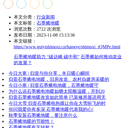
本文分类：
行业新闻
本文标签：
石墨烯地暖
浏览次数：
2722
次浏览
发布日期：2023-11-08 15:13:36
本文链接：
https://www.guiyishimoxi.cn/hangye/shimoxi_rQMPe.html
石墨烯地暖助力 “碳达峰 碳中和”
石墨烯如何推动农业
的发展？
今日大寒 | 归壹与你分享，冬日暖心瞬间
归壹石墨烯电地暖，旧房改造、农村自建房采暖的
今日小寒 | 归壹石墨烯电地暖，石墨烯地暖守
为什么说石墨烯电地暖如晒太阳般温暖，开到20
归壹石墨烯地暖改造如此简单 已装修房屋适用无
今日大雪 归壹石墨烯电热膜让你在大雪纷飞的时
你问我爱你有多深 石墨烯地暖代表我的心!
秋季安装石墨烯地暖，要注意什么
石墨烯地暖的节能性！
石墨烯地暖有无辐射？