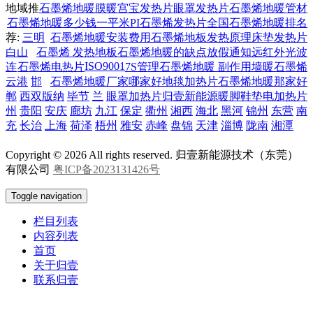
地域推
石墨烯地暖膜
暖宫宝发热片
眼罩发热片
石墨烯地暖管材
石墨烯地暖多少钱一平米
PI石墨烯发热片
全国石墨烯地暖排名
荐:
三明
石墨烯地暖安装费用
石墨烯地板发热原理
床垫发热片
白山
石墨烯 发热地板
石墨烯地暖的缺点
放假通知
远红外光波
ISO9001
连
石墨烯电热片
7S管理
石墨烯地暖 副作用
墙暖石墨烯
云港
邯
石墨烯地暖厂家哪家好
地毯加热片
石墨烯地暖那家好
郸
西双版纳
毕节
兰
眼罩加热片
归壹新能源
暖脚鞋垫电加热片
州
贵阳
安庆
廊坊
九江
保定
衢州
湘西
海北
黑河
锦州
东营
南
充
长治
上海
荷泽
梧州
雅安
赤峰
盘锦
天津
淄博
陇南
湘潭
Copyright © 2026 All rights reserved. 归壹新能源技术（东莞）
有限公司
粤ICP备2023131426号
Toggle navigation
栏目列表
内容列表
首页
关于归壹
联系归壹