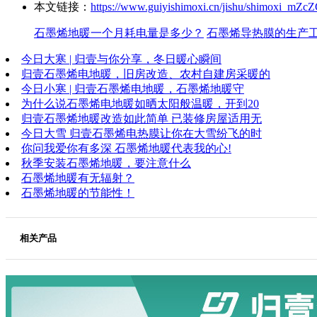
本文链接：
https://www.guiyishimoxi.cn/jishu/shimoxi_mZcZ
石墨烯地暖一个月耗电量是多少？
石墨烯导热膜的生产
今日大寒 | 归壹与你分享，冬日暖心瞬间
归壹石墨烯电地暖，旧房改造、农村自建房采暖的
今日小寒 | 归壹石墨烯电地暖，石墨烯地暖守
为什么说石墨烯电地暖如晒太阳般温暖，开到20
归壹石墨烯地暖改造如此简单 已装修房屋适用无
今日大雪 归壹石墨烯电热膜让你在大雪纷飞的时
你问我爱你有多深 石墨烯地暖代表我的心!
秋季安装石墨烯地暖，要注意什么
石墨烯地暖有无辐射？
石墨烯地暖的节能性！
相关产品